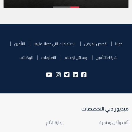
حولنا
قصص المرضى
الاعتمادات التي حصلنا عليها
التأمين
شركاء التأمين
وسائل الإعلام
التعليمات
الوظائف
yb:
insta:
tw:
lk:
fb:
ميديور دبي التخصصات
أنف وأذن وحنجرة
إدارة الألم