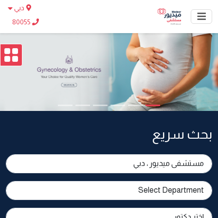
دبي
80055
بحث سريع