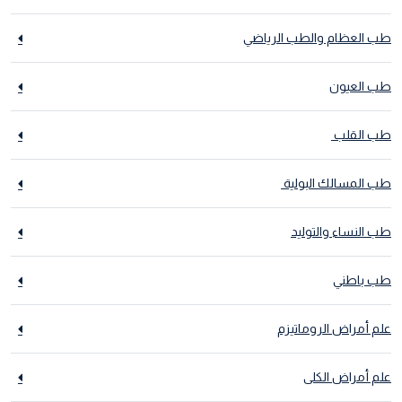
طب العظام والطب الرياضي
طب العيون
طب القلب
طب المسالك البولية
طب النساء والتوليد
طب باطني
علم أمراض الروماتيزم
علم أمراض الكلى