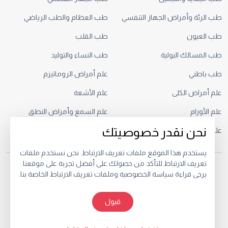
طب الرئة وأمراض الجهاز التنفسي
طب العظام والطب الرياضي
طب العيون
طب القلب
طب المسالك البولية
طب النساء والتوليد
طب باطني
علم أمراض الروماتيزم
علم أمراض الكلى
علم الأشعة
علم الأورام
علم السمع وأمراض النطق
نحن نقدر خصوصيتك
علم النفس السريري
يستخدم هذا الموقع ملفات تعريف الارتباط. نحن نستخدم ملفات
تعريف الارتباط للتأكد من حصولك على أفضل تجربة على موقعنا.
© 2026.
يرجى قراءة سياسة الخصوصية وملفات تعريف الارتباط الخاصة بنا.
خصوصية
البنود و الظروف
قبول