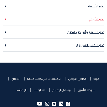
علم الأشعة
علم الأورام
علم السمع وأمراض النطق
علم النفس السريري
حولنا
قصص المرضى
الاعتمادات التي حصلنا عليها
التأمين
شركاء التأمين
وسائل الإعلام
التعليمات
الوظائف
yb:
insta:
tw:
lk:
fb: