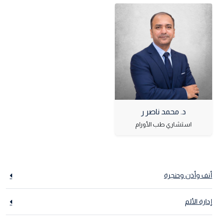
د. محمد ناصر ر
استشاري طب الأورام
أنف وأذن وحنجرة
إدارة الألم