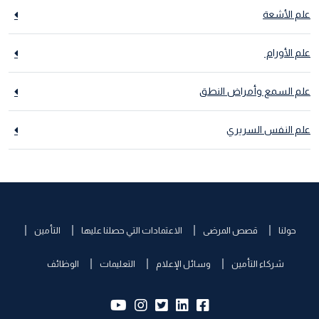
علم الأشعة
علم الأورام
علم السمع وأمراض النطق
علم النفس السريري
حولنا
قصص المرضى
الاعتمادات التي حصلنا عليها
التأمين
شركاء التأمين
وسائل الإعلام
التعليمات
الوظائف
yb:
insta:
tw:
lk:
fb: