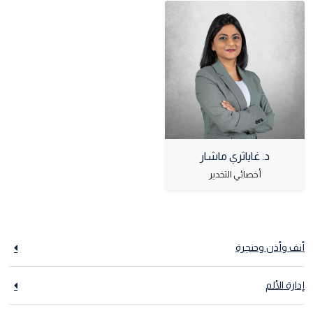
د. غاياثري ماشار
أخصائي التخدير
أنف وأذن وحنجرة
إدارة الألم