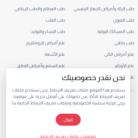
طب الرئة وأمراض الجهاز التنفسي
طب العظام والطب الرياضي
طب العيون
طب القلب
طب المسالك البولية
طب النساء والتوليد
طب باطني
علم أمراض الروماتيزم
علم أمراض الكلى
علم الأشعة
علم الأورام
علم السمع وأمراض النطق
نحن نقدر خصوصيتك
علم النفس السريري
يستخدم هذا الموقع ملفات تعريف الارتباط. نحن نستخدم ملفات
تعريف الارتباط للتأكد من حصولك على أفضل تجربة على موقعنا.
© 2026.
يرجى قراءة سياسة الخصوصية وملفات تعريف الارتباط الخاصة بنا.
خصوصية
البنود و الظروف
قبول
تفضيلات ملفات تعريف الارتباط