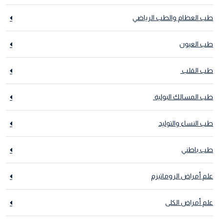
طب العظام والطب الرياضي
طب العيون
طب القلب
طب المسالك البولية
طب النساء والتوليد
طب باطني
علم أمراض الروماتيزم
علم أمراض الكلى