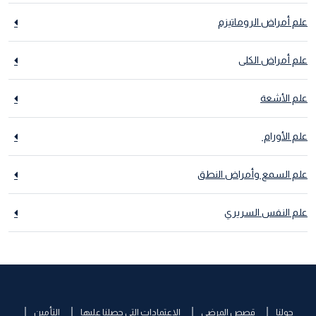
علم أمراض الروماتيزم
علم أمراض الكلى
علم الأشعة
علم الأورام
علم السمع وأمراض النطق
علم النفس السريري
حولنا
قصص المرضى
الاعتمادات التي حصلنا عليها
التأمين