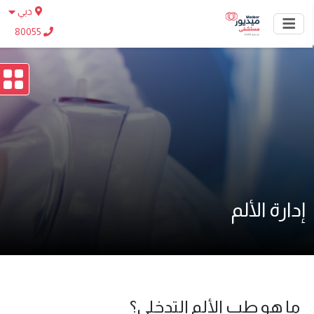
دبي
80055
إدارة الألم
ما هو طب الألم التدخلي؟