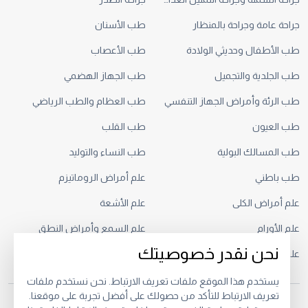
جراحة عامة وجراحة بالمنظار
طب الأسنان
طب الأطفال وحديثي الولادة
طب الأعصاب
طب الجلدية والتجميل
طب الجهاز الهضمي
طب الرئة وأمراض الجهاز التنفسي
طب العظام والطب الرياضي
طب العيون
طب القلب
طب المسالك البولية
طب النساء والتوليد
طب باطني
علم أمراض الروماتيزم
علم أمراض الكلى
علم الأشعة
علم الأورام
علم السمع وأمراض النطق
نحن نقدر خصوصيتك
علم النفس السريري
يستخدم هذا الموقع ملفات تعريف الارتباط. نحن نستخدم ملفات
تعريف الارتباط للتأكد من حصولك على أفضل تجربة على موقعنا.