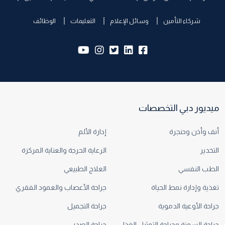
شركاء التأمين
وسائل الإعلام
التعليمات
الوظائف
yb:
insta:
tw:
lk:
fb:
ميديور دبي التخصصات
أنف وأذن وحنجرة
إدارة الألم
التخدير
الرعاية الحرجة والعناية المركزة
الطب النفسي
العلاج الطبيعي
تغذية وإدارة نمط الحياة
جراحة الأعصاب والعمود الفقري
جراحة الأوعية الدموية
جراحة التجميل
جراحة السمنة وجراحة التمثيل الغذائي
جراحة الصدر