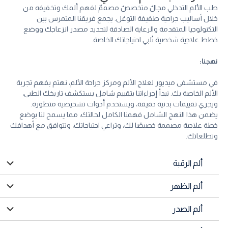
طب الألم التدخلي مجالٌ متخصصٌ مصممٌ لفهم ألمك وتخفيفه من
خلال أساليب جراحية طفيفة التوغل. يجمع فريقنا المتمرس بين
التكنولوجيا المتقدمة والرعاية الصادقة لتحديد مصدر انزعاجك ووضع
خطط علاجية شخصية تُلبي احتياجاتك الخاصة.
نهجنا:
في مستشفى ميديور لعلاج الألم ومركز جراحة الألم، نهتم بفهم تجربة
الألم الخاصة بك. نبدأ إجراءاتنا بتقييم شامل يستكشف تاريخك الطبي،
ويجري تقييمات بدنية دقيقة، ويستخدم أدوات تشخيصية متطورة.
يضمن هذا النهج الشامل فهمنا الكامل لحالتك، مما يسمح لنا بوضع
خطة علاجية مصممة خصيصًا لك، وتراعي احتياجاتك، وتتوافق مع أهدافك
وتطلعاتك.
ألم الرقبة
ألم الظهر
ألم الصدر