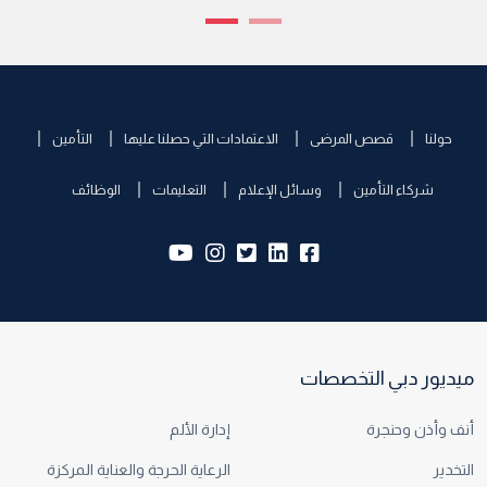
حولنا
قصص المرضى
الاعتمادات التي حصلنا عليها
التأمين
شركاء التأمين
وسائل الإعلام
التعليمات
الوظائف
yb:
insta:
tw:
lk:
fb:
ميديور دبي التخصصات
أنف وأذن وحنجرة
إدارة الألم
التخدير
الرعاية الحرجة والعناية المركزة