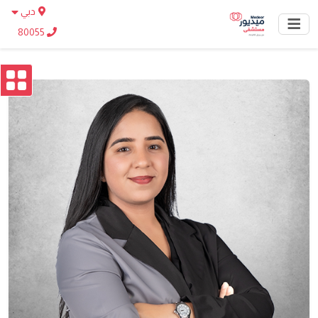
دبي
80055