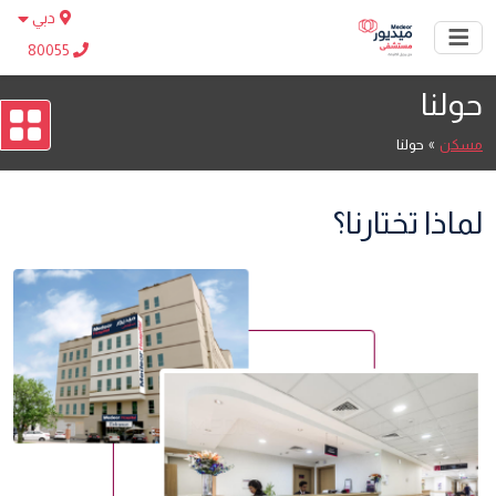
دبي
80055
حولنا
مسكن
»
حولنا
لماذا تختارنا؟