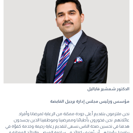
الدكتور شمشير فاياليل
مؤسس ورئيس مجلس إدارة برجيل القابضة
نحن ملتزمون بتقديم أعلى جودة ممكنة من الرعاية لمرضانا وأفراد
عائلاتهم. نحن فخورون بأطبائنا وممرضينا وموظفينا الذين يجسدون
هدفنا في تحسين صحة الناس.نسعى لتقديم رعاية رحيمة وخدمة كفؤة في
برامجنا. رؤيتنا هي أن نُعترف كقائد في سلامة المرضى والنتائج الممتازة في