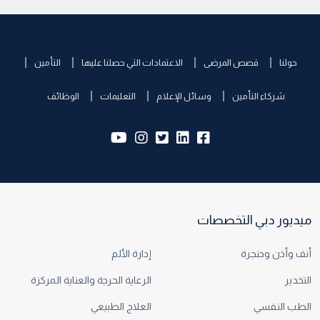
حولنا
قصص المرضى
الاعتمادات التي حصلنا عليها
التأمين
شركاء التأمين
وسائل الإعلام
التعليمات
الوظائف
yb:
insta:
tw:
lk:
fb:
ميديور دبي التخصصات
أنف وأذن وحنجرة
إدارة الألم
التخدير
الرعاية الحرجة والعناية المركزة
الطب النفسي
العلاج الطبيعي