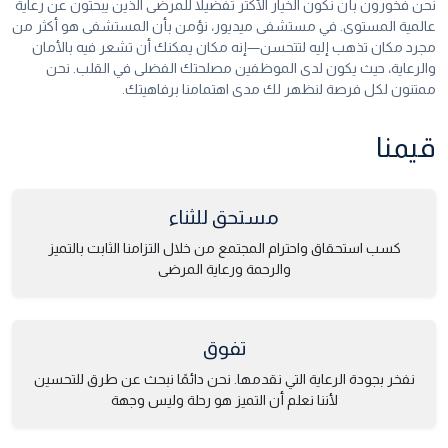
نحن فخورون بأن نكون الخيار الأكثر تفضيلاً للمرضى الذين يبحثون عن رعاية
عالمية المستوى. في مستشفى ميديور، نؤمن بأن المستشفى هو أكثر من
مجرد مكان تذهب إليه لتتحسن—إنه مكان يمكنك أن تشعر فيه بالأمان
والرعاية، حيث يكون لدى الموظفين مصلحتك الفضلى في القلب. نحن
ممتنون لكل فرصة لنظهر لك مدى اهتمامنا برفاهيتك.
قيمنا
مستحق للثناء
كسب استحقاق واحترام المجتمع من خلال التزامنا الثابت بالتميز
والرحمة ورعاية المرضى
تفوق
نفخر بجودة الرعاية التي نقدمها. نحن دائمًا نبحث عن طرق للتحسين
لأننا نعلم أن التميز هو رحلة وليس وجهة