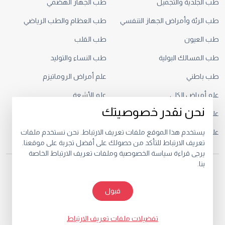
طب الجلدية والتجميل
طب الجهاز الهضمي
طب الرئة وأمراض الجهاز التنفسي
طب العظام والطب الرياضي
طب العيون
طب القلب
طب المسالك البولية
طب النساء والتوليد
طب باطني
علم أمراض الروماتيزم
علم أمراض الكلى
علم الأشعة
نحن نقدر خصوصيتك
علم الأورام
علم السمع وأمراض النطق
علم النفس السريري
يستخدم هذا الموقع ملفات تعريف الارتباط. نحن نستخدم ملفات
تعريف الارتباط للتأكد من حصولك على أفضل تجربة على موقعنا.
يرجى قراءة سياسة الخصوصية وملفات تعريف الارتباط الخاصة
بنا.
© 2026.
خصوصية
البنود و الظروف
قبول
تفضيلات ملفات تعريف الارتباط