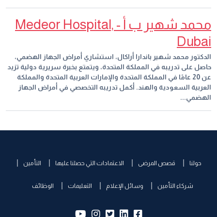
محمد شهير ب أ - Medeor Hospital,
Dubai
الدكتور محمد شهير باندارا أراكال، استشاري أمراض الجهاز الهضمي،
حاصل على تدريبه في المملكة المتحدة، ويتمتع بخبرة سريرية دولية تزيد
عن 20 عامًا في المملكة المتحدة والإمارات العربية المتحدة والمملكة
العربية السعودية والهند. أكمل تدريبه التخصصي في أمراض الجهاز
الهضمي...
حولنا
قصص المرضى
الاعتمادات التي حصلنا عليها
التأمين
شركاء التأمين
وسائل الإعلام
التعليمات
الوظائف
yb:
insta:
tw:
lk:
fb: