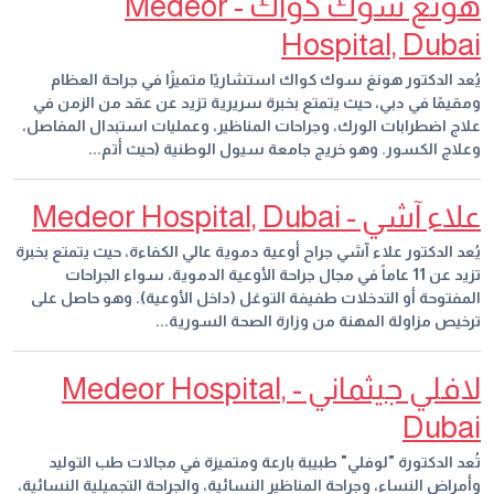
هونغ سوك كواك - Medeor
Hospital, Dubai
يُعد الدكتور هونغ سوك كواك استشاريًا متميزًا في جراحة العظام
ومقيمًا في دبي، حيث يتمتع بخبرة سريرية تزيد عن عقد من الزمن في
علاج اضطرابات الورك، وجراحات المناظير، وعمليات استبدال المفاصل،
وعلاج الكسور. وهو خريج جامعة سيول الوطنية (حيث أتم...
علاء آشي - Medeor Hospital, Dubai
يُعد الدكتور علاء آشي جراح أوعية دموية عالي الكفاءة، حيث يتمتع بخبرة
تزيد عن 11 عاماً في مجال جراحة الأوعية الدموية، سواء الجراحات
المفتوحة أو التدخلات طفيفة التوغل (داخل الأوعية). وهو حاصل على
ترخيص مزاولة المهنة من وزارة الصحة السورية...
لافلي جيثماني - Medeor Hospital,
Dubai
تُعد الدكتورة "لوفلي" طبيبة بارعة ومتميزة في مجالات طب التوليد
وأمراض النساء، وجراحة المناظير النسائية، والجراحة التجميلية النسائية،