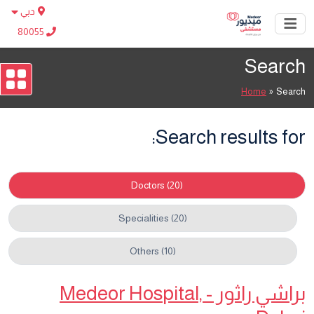
دبي
80055
Search
Home
»
Search
Search results for:
Doctors (20)
Specialities (20)
Others (10)
براشي راثور - Medeor Hospital,