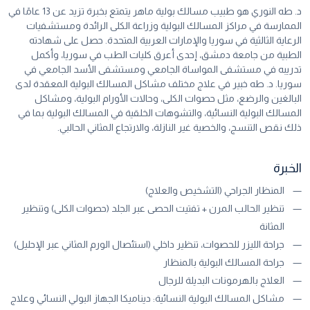
د. طه النوري هو طبيب مسالك بولية ماهر يتمتع بخبرة تزيد عن
13
عامًا في
الممارسة في مراكز المسالك البولية وزراعة الكلى الرائدة ومستشفيات
الرعاية الثالثية في سوريا والإمارات العربية المتحدة. حصل على شهادته
الطبية من جامعة دمشق، إحدى أعرق كليات الطب في سوريا، وأكمل
تدريبه في مستشفى المواساة الجامعي ومستشفى الأسد الجامعي في
سوريا. د. طه خبير في علاج مختلف مشاكل المسالك البولية المعقدة لدى
البالغين والرضع، مثل حصوات الكلى، وحالات الأورام البولية، ومشاكل
المسالك البولية النسائية، والتشوهات الخلقية في المسالك البولية بما في
ذلك نقص التنسج، والخصية غير النازلة، والارتجاع المثاني
الحالبي
.
الخبرة
المنظار الجراحي (التشخيص والعلاج)
تنظير الحالب المرن + تفتيت الحصى عبر الجلد (حصوات الكلى) وتنظير
المثانة
جراحة الليزر للحصوات، تنظير داخلي (استئصال الورم المثاني عبر الإحليل)
جراحة المسالك البولية بالمنظار
العلاج بالهرمونات البديلة للرجال
مشاكل المسالك البولية النسائية: ديناميكا الجهاز البولي النسائي وعلاج