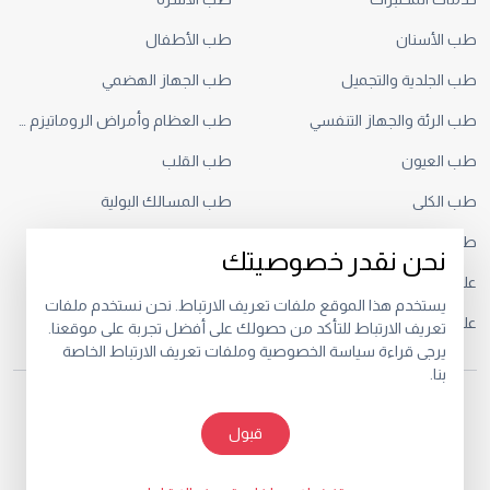
طب الأسنان
طب الأطفال
طب الجلدية والتجميل
طب الجهاز الهضمي
طب الرئة والجهاز التنفسي
طب العظام وأمراض الروماتيزم والطب الرياضي
طب العيون
طب القلب
طب الكلى
طب المسالك البولية
طب النساء والتوليد
طب حديثي الولادة
نحن نقدر خصوصيتك
علم الأعصاب
علم الأورام
يستخدم هذا الموقع ملفات تعريف الارتباط. نحن نستخدم ملفات
علم التغذية
علم الغدد الصماء
تعريف الارتباط للتأكد من حصولك على أفضل تجربة على موقعنا.
يرجى قراءة سياسة الخصوصية وملفات تعريف الارتباط الخاصة
بنا.
© 2026.
قبول
خصوصية
البنود و الظروف