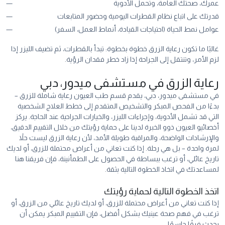
عمرك، صحتك العامة، وتحمل الأدوية
قدرتك على اتباع نظام القطرات اليومية وحضور المتابعات
عوامل نمط الحياة (احتياجات القيادة، أنماط العمل، السفر)
غالبًا ما تكون رعاية الزرق خطوة بخطوة: تبدأ بالقطرات، ثم تضيف الليزر إذا
لزم الأمر، وتنتقل إلى الجراحة إذا زاد خطر فقدان الرؤية.
رعاية الزرق في مستشفى ميدور، دبي
في مستشفى ميدور، دبي، يقدم قسم طب العيون رعاية شاملة للزرق –
بدءًا من الفحص المبكر والتشخيص المتقدم إلى خطط العلاج الشخصية
التي قد تشمل الأدوية، وإجراءات الليزر، والخيارات الجراحية عند الحاجة. يركز
أخصائيو العيون ذوو الخبرة لدينا على حماية رؤيتك من خلال التقييم الدقيق،
والإرشادات الواضحة، والمراقبة طويلة الأمد، لأن رعاية الزرق ليست حلاً
لمرة واحدة – بل هي رحلة. إذا كنت تعاني من أعراض محتملة للزرق، أو لديك
تاريخ عائلي، أو ترغب ببساطة في الحصول على الطمأنينة، فإن فريقنا هنا
لمساعدتك في اتخاذ الخطوة التالية بثقة.
اتخذ الخطوة التالية لحماية رؤيتك
إذا كنت تعاني من أعراض محتملة للزرق، أو لديك تاريخ عائلي من الزرق، أو
ترغب في فهم صحة عينيك بشكل أفضل، فإن التقييم المبكر يمكن أن
يحدث فرقًا حاسمًا.