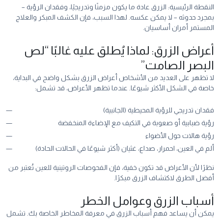
النقطة الرئيسية: الزرق عادة ما يكون مزمنًا وتدريجيًا، وفقدان الرؤية –
بمجرد حدوثه – لا يمكن عكسه. لهذا السبب، فإن الكشف المبكر والعلاج
المستمر أمران أساسيان.
أعراض الزرق: لماذا يُطلق عليه غالبًا “لص
البصر الصامت”
لا تظهر على العديد من الأشخاص أعراض الزرق بشكل واضح في البداية،
خاصة في الشكل الأكثر شيوعًا. عندما تظهر الأعراض، قد تشمل:
فقدان تدريجي للرؤية المحيطية (الجانبية)
رؤية ضبابية أو صعوبة في التكيف مع الإضاءة المنخفضة
رؤية هالات حول الأضواء
ألم في العين، احمرار، صداع، غثيان (أكثر شيوعًا في الحالات الحادة)
نظرًا لأن الأعراض قد تكون خفية، فإن الفحوصات الروتينية للعين تُعتبر من
أفضل الطرق لاكتشاف الزرق مبكرًا.
أسباب الزرق وعوامل الخطر
يمكن أن يساعد فهم أسباب الزرق في معرفة المخاطر الخاصة بك. تشمل