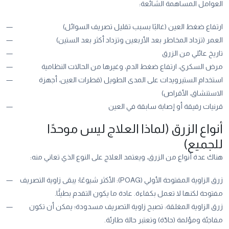
العوامل المساهمة الشائعة:
ارتفاع ضغط العين (غالبًا بسبب تقليل تصريف السوائل)
العمر (تزداد المخاطر بعد الأربعين وتزداد أكثر بعد الستين)
تاريخ عائلي من الزرق
مرض السكري، ارتفاع ضغط الدم، وغيرها من الحالات النظامية
استخدام الستيرويدات على المدى الطويل (قطرات العين، أجهزة
الاستنشاق، الأقراص)
قرنيات رقيقة أو إصابة سابقة في العين
أنواع الزرق (لماذا العلاج ليس موحدًا
للجميع)
هناك عدة أنواع من الزرق، ويعتمد العلاج على النوع الذي تعاني منه:
زرق الزاوية المفتوحة الأولي (POAG): الأكثر شيوعًا؛ يبقى زاوية التصريف
مفتوحة لكنها لا تعمل بكفاءة. عادة ما يكون التقدم بطيئًا.
زرق الزاوية المغلقة: تصبح زاوية التصريف مسدودة؛ يمكن أن تكون
مفاجئة ومؤلمة (حادّة) وتعتبر حالة طارئة.