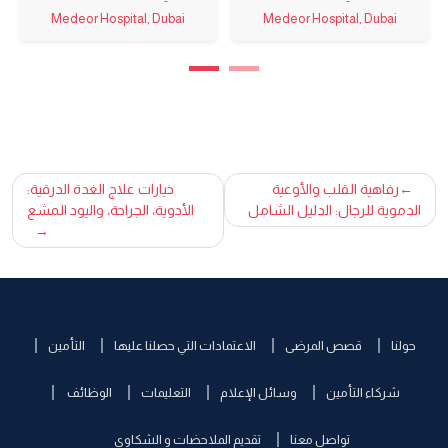
Medeor Hospital, Dubai
Medeor Hospital, Dubai
تصفّح
رفاهية القلب والأوعية
خيارات علاج الغدة الدرقية:
الدموية للرجال: الدليل الشامل
الأدوية، الجراحة، واليود المشع
المقالات
حولنا
قصص المرضى
الاعتمادات التي حصلنا عليها
التأمين
شركاء التأمين
وسائل الإعلام
التعليمات
الوظائف
تواصل معنا
تقديم الملاحضات و الشكاوى