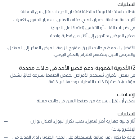
السلبيات
يتطلب استخدامًا يوميًا منتظمًا (فقدان الجرعات يقلل من الحماية)
آثار جانبية محتملة: احمرار، تهيج، جفاف العينين، اسمرار الجفون، تغييرات
في ضربات القلب أو التنفس (اعتمادًا على الدواء)
بعض المرضى يحتاجون إلى أكثر من قطرة واحدة
الأفضل لـ: معظم حالات الزرق مفتوح الزاوية، المرض المبكر إلى المعتدل،
والمرضى الذين يمكنهم الالتزام بالعلاج اليومي.
2) الأدوية الفموية: دعم قصير الأمد في حالات محددة
في بعض الأحيان، تُستخدم الأقراص لخفض الضغط بسرعة (غالبًا بشكل
مؤقت)، خاصة إذا كانت القطرات وحدها غير كافية.
الإيجابيات
يمكن أن تقلل بسرعة من ضغط العين في حالات معينة
السلبيات
آثار جانبية جهازية أكثر (تنميل، تعب، تكرار التبول، اختلال توازن
الإلكتروليتات)
عادةً ما تكون غير مثالية للاستخدام على المدى الطويل لدى العديد من