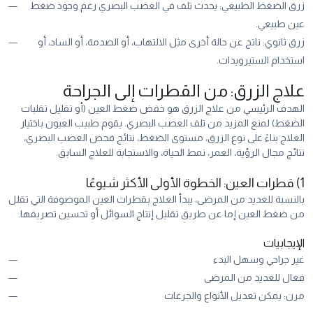
زرق الضغط الطبيعي: يحدث تلف في العصب البصري رغم وجود ضغط
عين طبيعي.
زرق ثانوي: ناتج عن حالة أخرى مثل الالتهاب، أو الصدمة، أو الساد، أو
استخدام الستيرويدات.
علاج الزرق: من القطرات إلى الجراحة
الهدف الرئيسي من علاج الزرق هو خفض ضغط العين (أو تقليل تقلبات
الضغط) لمنع المزيد من تلف العصب البصري. يقوم طبيب العيون باختيار
العلاج بناءً على نوع الزرق، مستوى الضغط، نتائج فحص العصب البصري،
نتائج مجال الرؤية، العمر، نمط الحياة، والاستجابة للعلاج السابق.
1) قطرات العين: الخطوة الأولى الأكثر شيوعًا
بالنسبة للعديد من المرضى، يبدأ العلاج بقطرات العين الموصوفة التي تقلل
من ضغط العين إما عن طريق تقليل إنتاج السوائل أو تحسين تصريفها.
الإيجابيات
غير جراحي وسهل البدء
فعال للعديد من المرضى
مرن: يمكن تعديل الأنواع والجرعات