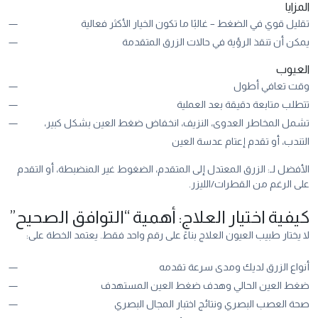
المزايا
تقليل قوي في الضغط – غالبًا ما تكون الخيار الأكثر فعالية
يمكن أن تنقذ الرؤية في حالات الزرق المتقدمة
العيوب
وقت تعافي أطول
تتطلب متابعة دقيقة بعد العملية
تشمل المخاطر العدوى، النزيف، انخفاض ضغط العين بشكل كبير،
التندب، أو تقدم إعتام عدسة العين
الأفضل لـ: الزرق المعتدل إلى المتقدم، الضغوط غير المنضبطة، أو التقدم
على الرغم من القطرات/الليزر.
كيفية اختيار العلاج: أهمية “التوافق الصحيح”
لا يختار طبيب العيون العلاج بناءً على رقم واحد فقط. يعتمد الخطة على:
أنواع الزرق لديك ومدى سرعة تقدمه
ضغط العين الحالي وهدف ضغط العين المستهدف
صحة العصب البصري ونتائج اختبار المجال البصري