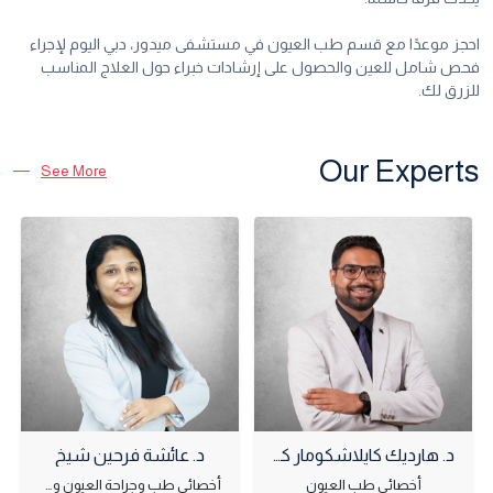
احجز موعدًا مع قسم طب العيون في مستشفى ميدور، دبي اليوم لإجراء
فحص شامل للعين والحصول على إرشادات خبراء حول العلاج المناسب
للزرق لك.
Our Experts
See More
د. هارديك كايلاشكومار كالاريا
د. عائشة فرحين شيخ
أخصائي طب العيون
أخصائي طب وجراحة العيون وعيون الأطفال