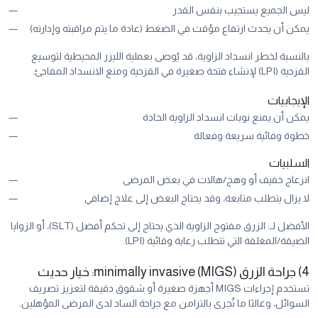
ليس الجميع يستجيب بنفس القدر
يمكن أن يحدث ارتفاع مؤقت في الضغط (عادة ما يتم مراقبته وإدارته)
بالنسبة لخطر انسداد الزاوية، قد يُوصى بعملية الليزر المحيطية لتوسيع
القزحية (LPI) لإنشاء فتحة صغيرة في القزحية ومنع الانسداد المفاجئ.
الإيجابيات
يمكن أن يمنع نوبات انسداد الزاوية الحادة
خطوة وقائية سريعة وفعالة
السلبيات
انزعاج خفيف أو وهج/هالات في بعض المرضى
لا يزال يتطلب متابعة، وقد يحتاج البعض إلى علاج إضافي
الأفضل لـ: الزرق مفتوح الزاوية الذي يحتاج إلى تحكم أفضل (SLT)، أو الزوايا
الضيقة/المغلقة التي تتطلب رعاية وقائية (LPI).
4) جراحة الزرق minimally invasive (MIGS): خيار حديث
تستخدم إجراءات MIGS أجهزة صغيرة أو شقوق دقيقة لتعزيز تصريف
السوائل، وغالبًا ما تُجرى بالتزامن مع جراحة الساد لدى المرضى المؤهلين.