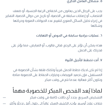
٥. مشاكل العامل الذكري
يجب على الرجال الذين يعانون من انخفاض الرغبة الجنسية، أو ضعف
الانتصاب، أو إصابات سابقة في الخصية، أو تاريخ من دوالي الخصية، التفكير
في إجراء تحليل السائل المنوي لتقييم عدد الحيوانات المنوية وحركتها
وشكلها
٦. عمليات جراحية سابقة في الحوض أو التهابات
هذه يمكن أن تؤثر على الرحم، قناتي فالوب، أو المبايض، مما يؤثر على
قدرتك على الحمل.
٧. أنت تخطط لتأجيل الأبوة
إذا لم تكن لديك خطط للحمل قريباً ولكنك قلقة بشأن الخصوبة في
المستقبل، فإن تجميد البويضات وخيارات الحفاظ على الخصوبة متاحة
وتكون أكثر فعالية عندما تتم في وقت مبكر.
لماذا يُعد الفحص المبكر للخصوبة مهماً
التشخيص السريع: يحدد أي حالات كامنة في وقت مبكر
خيارات علاج أوسع: يؤدي الكشف المبكر غالباً إلى حلول أقل تدخلاً وأكثر