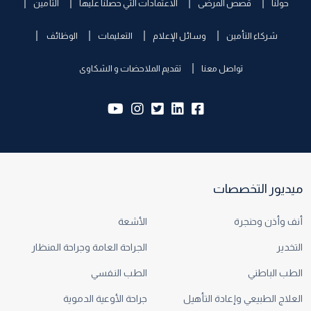
حولنا
قصص المرضى
الاعتمادات التي حصلنا عليها
التأمين
شركاء التأمين
وسائل الإعلام
التعليمات
الوظائف
تواصل معنا
تقديم الملاحضات و الشكاوى
yb:
insta:
tw:
lk:
fb:
ميديور التخصصات
أنف وأذن وحنجرة
الأشعة
التخدير
الجراحة العامة وجراحة المنظار
الطب الباطني
الطب النفسي
العلاج الطبيعي وإعادة التأهيل
جراحة الأوعية الدموية