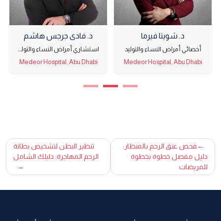
د. شويتا فيرما
د. فادي جرجس هاشم
أخصائي أمراض النساء والتوليد
استشاري أمراض النساء والتوليد
Medeor Hospital, Abu Dhabi
Medeor Hospital, Abu Dhabi
تصفّح
فحص عنق الرحم بالمنظار:
تنظير البطن لتشخيص بطانة
دليل مفصل خطوة بخطوة
الرحم المهاجرة: دليلك الشامل
المقالات
للمريضات