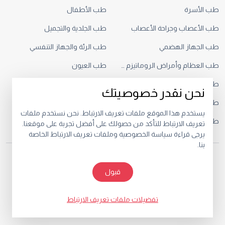
طب الأسرة
طب الأطفال
طب الأعصاب وجراحة الأعصاب
طب الجلدية والتجميل
طب الجهاز الهضمي
طب الرئة والجهاز التنفسي
طب العظام وأمراض الروماتيزم والطب الرياضي
طب العيون
طب القلب
طب الكلى
نحن نقدر خصوصيتك
طب المسالك البولية
طب النساء والتوليد
يستخدم هذا الموقع ملفات تعريف الارتباط. نحن نستخدم ملفات
طب حديثي الولادة
علم الأورام
تعريف الارتباط للتأكد من حصولك على أفضل تجربة على موقعنا.
يرجى قراءة سياسة الخصوصية وملفات تعريف الارتباط الخاصة
بنا.
© 2026.
قبول
خصوصية
البنود و الظروف
تفضيلات ملفات تعريف الارتباط