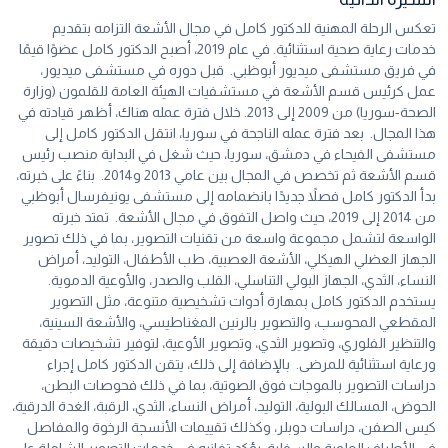
تعكس الرحلة المهنية للدكتور كامل في مجال الأشعة التزامه بتقديم
خدمات رعاية صحية استثنائية. في عام
2019
، أصبح الدكتور كامل عضوًا قيمًا
في فريق مستشفى
ميديور
أبوظبي
.
قبل دوره في مستشفى
ميديور
،
عمل كرئيس قسم الأشعة في مستشفيات الهيئة العامة للقلمون (وزارة
الصحة-سوريا) من
2009
إلى
2013
. خلال فترة عمله هناك، أظهر قيادته في
هذا المجال.
بعد فترة عمله الناجحة في سوريا، انتقل الدكتور كامل إلى
مستشفى الفيحاء في دمشق، سوريا، حيث شغل في البداية منصب رئيس
قسم الأشعة ثم تخصص في المجال بين عامي
2013
و
2014
.
بناءً على خبرته،
بدأ الدكتور كامل فصلاً جديدًا بانضمامه إلى مستشفى يونيفرسال
أبوظبي
من
2014
إلى
2019
، حيث واصل التفوق في مجال الأشعة.
تمتد خبرته
الواسعة لتشمل مجموعة واسعة من تقنيات التصوير، بما في ذلك تصوير
الجهاز العضلي الهيكلي، الأشعة العصبية، طب الأطفال، التوليد، أمراض
النساء، الثدي، الجهاز البولي التناسلي، القلب والصدر، والأوعية الدموية.
يستخدم الدكتور كامل بمهارة أدوات تشخيصية متنوعة، مثل التصوير
المقطعي المحوسب، والتصوير بالرنين المغناطيسي، والأشعة السينية،
والتنظير الفلوري، وتصوير الثدي، وتصوير الأوعية، لتوفير تشخيصات دقيقة
ورعاية استثنائية للمرضى.
بالإضافة إلى ذلك، يتقن الدكتور كامل إجراء
دراسات التصوير بالموجات فوق الصوتية، بما في ذلك فحوصات البطن،
الحوض، المسالك البولية، التوليد، أمراض النساء، الثدي، الرقبة، الغدة الدرقية،
كيس الصفن، دراسات دوبلر، وكذلك تقييمات الأنسجة الرخوة والمفاصل
في الأطراف العلوية والسفلية. يؤكد تفانيه في خدمات التصوير الشاملة على