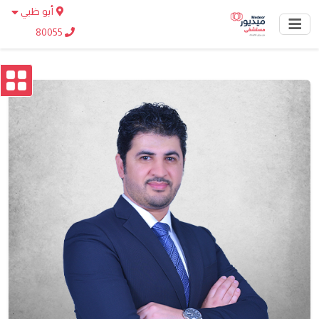
أبو ظبي
80055