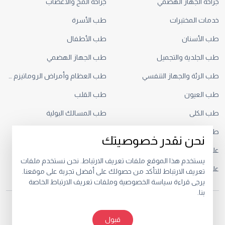
جراحة الجهاز الهضمي
جراحة المخ والأعصاب
خدمات المختبرات
طب الأسرة
طب الأسنان
طب الأطفال
طب الجلدية والتجميل
طب الجهاز الهضمي
طب الرئة والجهاز التنفسي
طب العظام وأمراض الروماتيزم والطب الرياضي
طب العيون
طب القلب
طب الكلى
طب المسالك البولية
طب النساء والتوليد
طب حديثي الولادة
نحن نقدر خصوصيتك
علم الأعصاب
علم الأورام
يستخدم هذا الموقع ملفات تعريف الارتباط. نحن نستخدم ملفات
علم التغذية
علم الغدد الصماء
تعريف الارتباط للتأكد من حصولك على أفضل تجربة على موقعنا.
يرجى قراءة سياسة الخصوصية وملفات تعريف الارتباط الخاصة
بنا.
© 2026.
قبول
خصوصية
البنود و الظروف