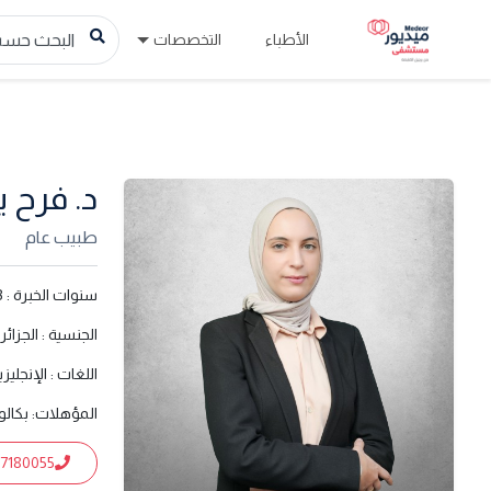
الأطباء
التخصصات
د. فرح 
طبيب عام
سنوات الخبرة :
3
الجنسية :
الجزائر
اللغات :
الإنجليزي
المؤهلات:
بكالو
7180055