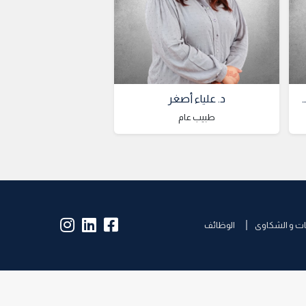
قداد عماد الدين كمال محمود حسنين
د. علياء أصغر
طبيب عام
insta:
lk:
fb:
ات و الشكاوى
الوظائف