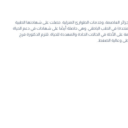
زائر العاصمة، وخدمات الطوارئ المنزلية. حصلت على شهادتها الطبية
 في عام 2018. ولتعزيز خبرتها السريرية، أكملت الدكتورة فرح بنجاح كل من الجزء الأول والجزء الثاني من MRCP (المملكة المتحدة) في الطب الباطني. وهي حاصلة أيضًا على شهادات في دعم الحياة
ما يدل على التزامها بتقديم رعاية عالية الجودة وقائمة على الأدلة في الحالات الحادة والمهددة للحياة. تلتزم الدكتورة فرح
خطى وعالية الضغط.