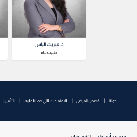
د. ميريت الياس
طبيب عام
حولنا
قصص المرضى
الاعتمادات التي حصلنا عليها
التأمين
ميديور أبو ظبي التخصصات