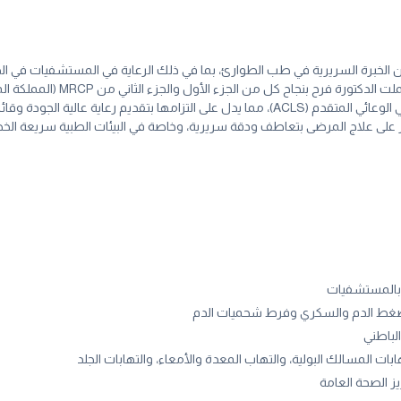
الخبرة السريرية في طب الطوارئ، بما في ذلك الرعاية في المستشفيات في الج
من جامعة الجزائر 1، كلية الطب،
الأساسي (BLS)، ودعم الحياة المتقدم للأطفال (PALS)، ودعم الحياة القلبي الوعائي المتقدم (ACLS)، م
تركز على علاج المرضى بتعاطف ودقة سريرية، وخاصة في البيئات الطبية سريعة ال
ئ بالمستشفيات
اع ضغط الدم والسكري وفرط شحميات الدم
باطني
بات المسالك البولية، والتهاب المعدة والأمعاء، والتهابات الجلد
ز الصحة العامة