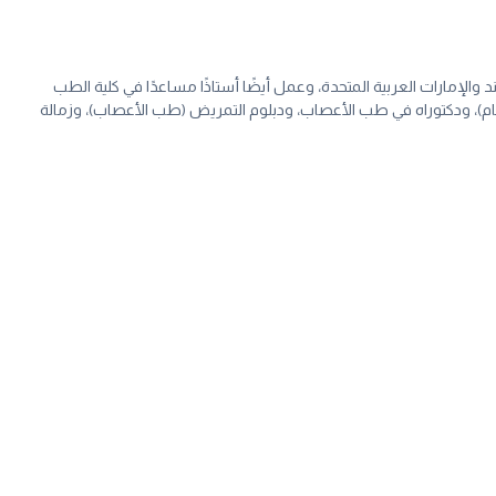
ات للرعاية الثالثية في الهند والإمارات العربية المتحدة، وعمل أيضًا أستاذًا مساعدًا في كلية الطب
لعام)، ودكتوراه في طب الأعصاب، ودبلوم التمريض (طب الأعصاب)، وزمالة