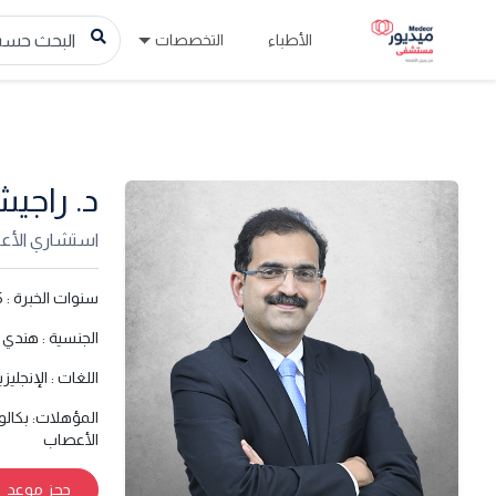
الأطباء
التخصصات
د. راجيش
استشاري الأ
سنوات الخبرة :
5
الجنسية :
هندي
اللغات :
الإنجليزي
المؤهلات:
بكالو
الأعصاب
حجز موعد