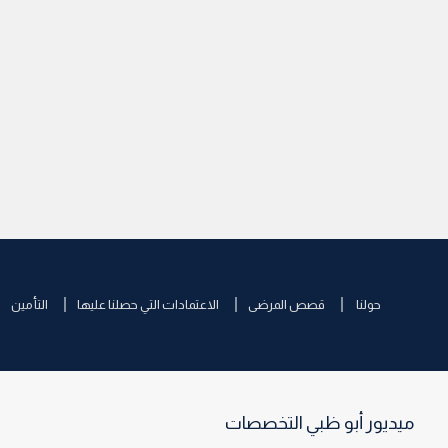
حولنا
قصص المرضى
الاعتمادات التي حصلنا عليها
التأمين
ميديور أبو ظبي التخصصات