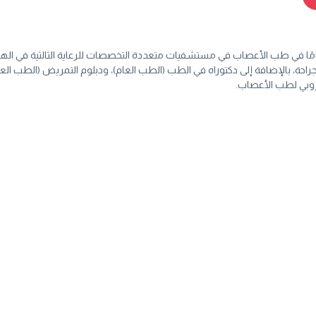
ش بيبي بانيكولام استشاري أعصاب، يتمتع بخبرة سريرية تزيد عن 15 عامًا في طب الأعصاب في مستشفيات متعددة التخصص
جراحة، بالإضافة إلى دكتوراه في الطب (الطب العام)، ودبلوم التمريض (الطب ا
أوروبي لطب الأعصاب.