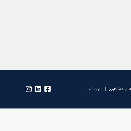
insta:
lk:
fb:
ات و الشكاوى
الوظائف