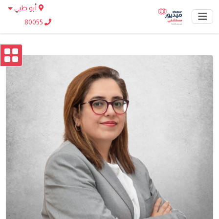
أبو ظبي
80055