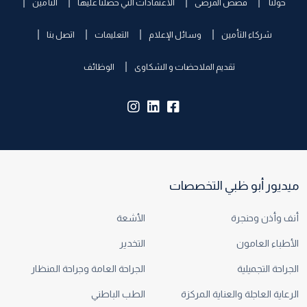
حولنا
قصص المرضى
الاعتمادات التي حصلنا عليها
التأمين
شركاء التأمين
وسائل الإعلام
التعليمات
اتصل بنا
تقديم الملاحضات و الشكاوى
الوظائف
insta:
lk:
fb:
ميديور أبو ظبي التخصصات
أنف وأذن وحنجرة
الأشعة
الأطباء العامون
التخدير
الجراحة التجميلية
الجراحة العامة وجراحة المنظار
الرعاية العاجلة والعناية المركزة
الطب الباطني