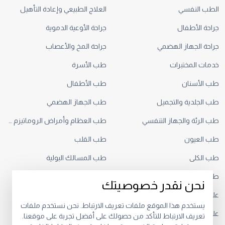
الطب النفسي
العلاج الطبيعي وإعادة التأهيل
جراحة الأطفال
جراحة الأوعية الدموية
جراحة الجهاز الهضمي
جراحة المخ والأعصاب
خدمات المختبرات
طب الأسرة
طب الأسنان
طب الأطفال
طب الجلدية والتجميل
طب الجهاز الهضمي
طب الرئة والجهاز التنفسي
طب العظام وأمراض الروماتيزم والطب الرياضي
طب العيون
طب القلب
طب الكلى
طب المسالك البولية
طب النساء والتوليد
طب حديثي الولادة
نحن نقدر خصوصيتك
علم الأعصاب
علم الأورام
يستخدم هذا الموقع ملفات تعريف الارتباط. نحن نستخدم ملفات
علم التغذية
علم الغدد الصماء
تعريف الارتباط للتأكد من حصولك على أفضل تجربة على موقعنا.