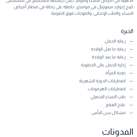
الذهبية في أمراض النساء والتوليد خلال دراستها للماجستير في مستشفى
كينج إدوارد
ميموريال
في مومباي. حاصلة على زمالة في منظار أمراض
النساء، والطب الإنجابي، والموجات فوق الصوتية.
الخبرة
رعاية الحمل:
رعاية ما قبل الولادة
رعاية ما بعد الولادة
إدارة الحمل عالي الخطورة
صحة المرأة:
اضطرابات الدورة الشهرية
اضطرابات الهرمونات
طب النساء التجميلي
علاج العقم
مشاكل سن اليأس
المدونات