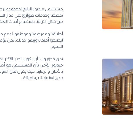
تخصصًا وخدمات طوارئ على مدار السا
من خلال التزامنا باستخدام أحدث العلا
أطباؤنا وممرضونا وموظفو الدعم مل
ليصبحوا أصحاء ويبقوا كذلك. نحن نؤمن
للجميع
نحن فخورون بأن نكون الخيار الأكثر 
ميديور، نؤمن بأن المستشفى هو أكث
بالأمان والرعاية، حيث يكون لدى ا
مدى اهتمامنا برفاهيتك