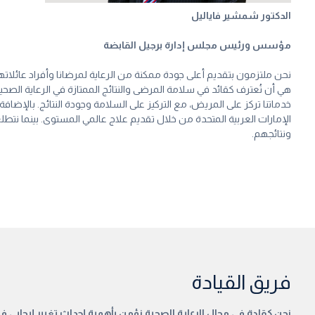
الدكتور شمشير فاياليل
مؤسس ورئيس مجلس إدارة برجيل القابضة
نحن ملتزمون بتقديم أعلى جودة ممكنة من الرعاية لمرضانا وأفراد عائلا
هي أن نُعترف كقائد في سلامة المرضى والنتائج الممتازة في الرعاية الصح
خدماتنا تركز على المريض، مع التركيز على السلامة وجودة النتائج. بالإ
الإمارات العربية المتحدة من خلال تقديم علاج عالمي المستوى. بينما نت
ونتائجهم.
فريق القيادة
نحن كقادة في مجال الرعاية الصحية نؤمن بأهمية إحداث تغيير إيجابي في