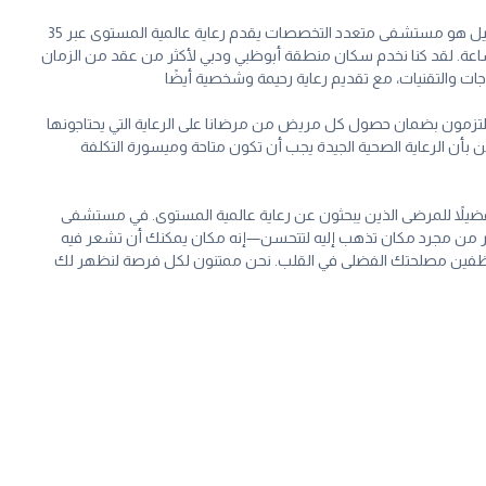
مستشفى ميديور التابع لمجموعة برجيل هو مستشفى متعدد التخصصات يقدم رعاية عالمية المستوى عبر 35
عة. لقد كنا نخدم سكان منطقة أبوظبي ودبي لأكثر من عقد من الزمان
جات والتقنيات، مع تقديم رعاية رحيمة وشخصية أيضًا
تزمون بضمان حصول كل مريض من مرضانا على الرعاية التي يحتاجونها
 بأن الرعاية الصحية الجيدة يجب أن تكون متاحة وميسورة التكلفة
تفضيلاً للمرضى الذين يبحثون عن رعاية عالمية المستوى. في مستشفى
ر من مجرد مكان تذهب إليه لتتحسن—إنه مكان يمكنك أن تشعر فيه
لموظفين مصلحتك الفضلى في القلب. نحن ممتنون لكل فرصة لنظهر لك